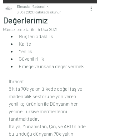
Elmaslar Madencilik
3 Oca 2021
1 dakikada okunur
Değerlerimiz
Güncelleme tarihi:
5 Oca 2021
Müşteri odaklılık
Kalite
Yenilik
Güvenilirlilik
Emeğe ve insana değer vermek
İhracat
5 kıta 70'e yakın ülkede doğal taş ve 
madencilik sektörüne yön veren 
yenilikçı ürünlen ile Dünyanın her 
yeriıne Türkiye mermerlerini 
tanıtmaktadır.
İtalya, Yunanistan, Çin, ve ABD ninde 
bulunduğu dünyanın 70'e yakın 