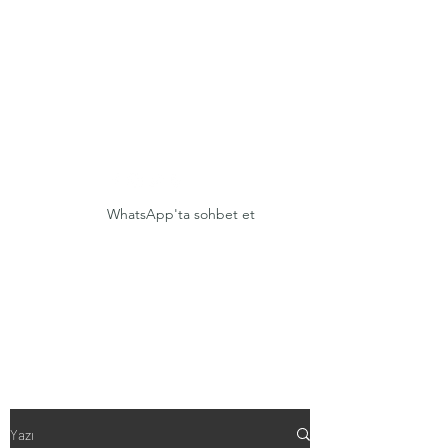
ELMASLAR MADENCİLİK
Taş Sırrını Ancak Onun
Dilinden Anlayanlarla Paylaşır
WhatsApp'ta sohbet et
Yazı