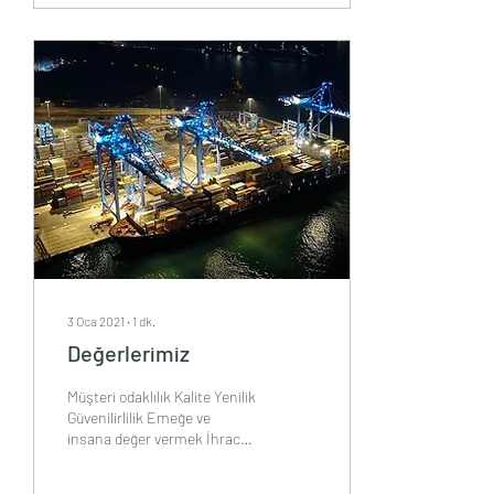
3 Oca 2021
∙
1
dk.
Değerlerimiz
Müşteri odaklılık Kalite Yenilik
Güvenilirlilik Emeğe ve
insana değer vermek İhracat
5 kıta 70'e yakın ülkede doğal
taş ve madencilik...