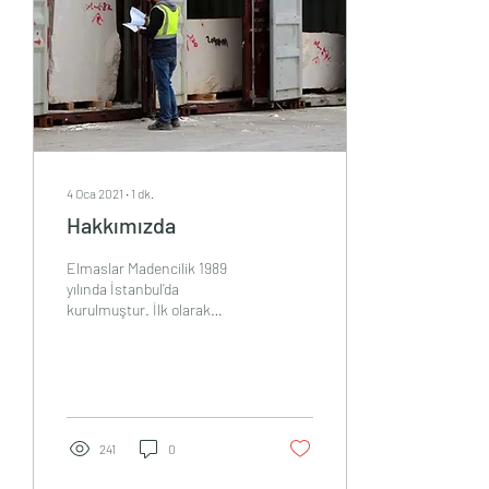
4 Oca 2021
∙
1
dk.
Hakkımızda
Elmaslar Madencilik 1989
yılında İstanbul’da
kurulmuştur. İlk olarak
atölyecilik sistemi ile
başlayan serüven; daha
sonraki yıllarda...
241
0