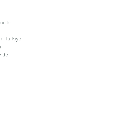
i ile 
 
ın Türkiye 
ı 
 de 