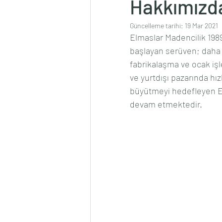
Hakkımızd
Güncelleme tarihi:
19 Mar 2021
Elmaslar Madencilik 1989 
başlayan serüven; daha s
fabrikalaşma ve ocak işle
ve yurtdışı pazarında hı
büyütmeyi hedefleyen El
devam etmektedir.