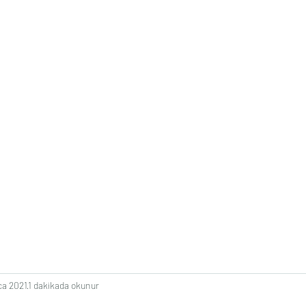
Ana Sayfa
Mer
ca 2021
1 dakikada okunur