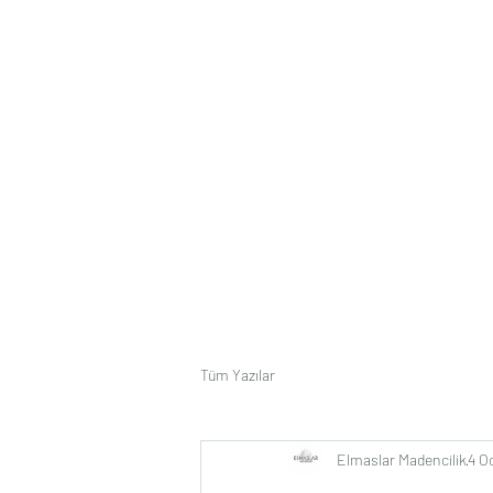
elmaslar.madencilik@outlook.com
+90 545 883 25 96
ELMASLAR MADENCİLİK
Taş Sırrını Ancak Onun Dilinden Anlayanlarla Paylaşır
Tüm Yazılar
Elmaslar Madencilik
4 O