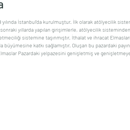
a
yılında İstanbul’da kurulmuştur. İlk olarak atölyecilik sistem
onraki yıllarda yapılan girişimlerle, atölyecilik sisteminden
tmeciliği sistemine taşınmıştır. İthalat ve ihracat Elmaslar
zla büyümesine katkı sağlamıştır. Oluşan bu pazardaki payın
maslar Pazardaki yelpazesini genişletmiş ve genişletmeye